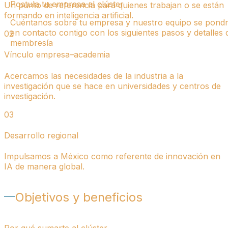
Postula tu empresa al clúster
Un punto de referencia para quienes trabajan o se están
formando en inteligencia artificial.
Cuéntanos sobre tu empresa y nuestro equipo se pond
en contacto contigo con los siguientes pasos y detalles 
02
membresía
Vínculo empresa–academia
Acercamos las necesidades de la industria a la
investigación que se hace en universidades y centros de
investigación.
03
Desarrollo regional
Impulsamos a México como referente de innovación en
IA de manera global.
Objetivos y beneficios