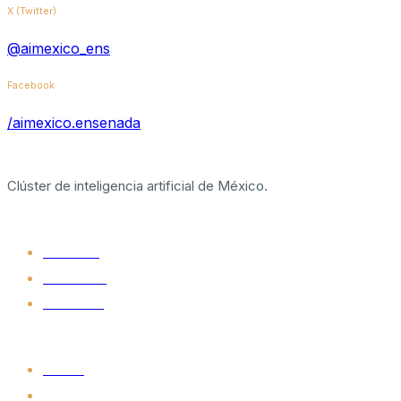
X (Twitter)
@aimexico_ens
Facebook
/aimexico.ensenada
Clúster de inteligencia artificial de México.
Clúster
Nosotros
Beneficios
Miembros
Comunidad
Boletín
Meetup