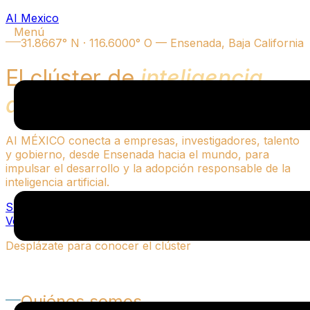
AI Mexico
Menú
31.8667° N · 116.6000° O — Ensenada, Baja California
El clúster de
inteligencia
artificial
de Baja California.
AI MÉXICO conecta a empresas, investigadores, talento
y gobierno, desde Ensenada hacia el mundo, para
impulsar el desarrollo y la adopción responsable de la
inteligencia artificial.
Suscribirme al boletín
Ver grupo en Meetup
Desplázate para conocer el clúster
Quiénes somos