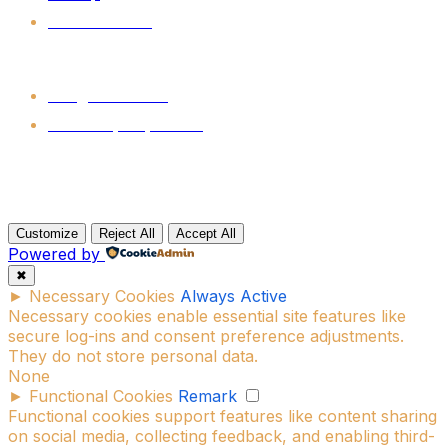
Redes sociales
Contacto
hola@aimexico.org
Ensenada, B.C., México
31.8667° N · 116.6000° O — ENSENADA, BAJA CALIFORNIA
© 2026 AI MÉXICO. TODOS LOS DERECHOS RESERVADOS.
Customize
Reject All
Accept All
Powered by
✖
►
Necessary Cookies
Always Active
Necessary cookies enable essential site features like
secure log-ins and consent preference adjustments.
They do not store personal data.
None
►
Functional Cookies
Remark
Functional cookies support features like content sharing
on social media, collecting feedback, and enabling third-