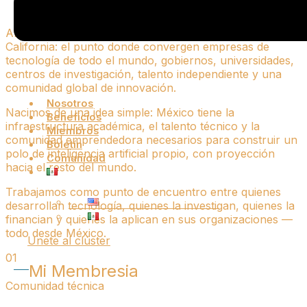
AI MÉXICO es el clúster de inteligencia artificial de Baja
California: el punto donde convergen empresas de
tecnología de todo el mundo, gobiernos, universidades,
centros de investigación, talento independiente y una
comunidad global de innovación.
Nosotros
Nacimos de una idea simple: México tiene la
Beneficios
infraestructura académica, el talento técnico y la
Miembros
comunidad emprendedora necesarios para construir un
Boletín
polo de inteligencia artificial propio, con proyección
Comunidad
hacia el resto del mundo.
Trabajamos como punto de encuentro entre quienes
desarrollan tecnología, quienes la investigan, quienes la
financian y quienes la aplican en sus organizaciones —
todo desde México.
Unete al clúster
01
Mi Membresia
Comunidad técnica